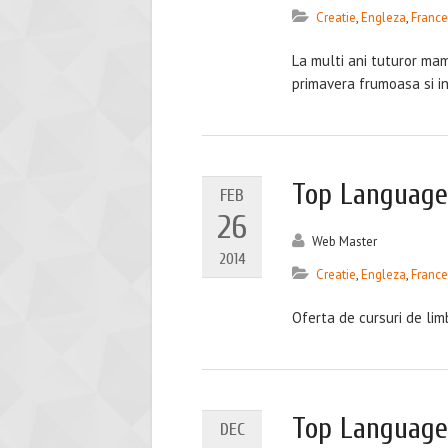
Creatie
,
Engleza
,
Franc
La multi ani tuturor ma
primavera frumoasa si in
Top Languages
FEB
26
Web Master
2014
Creatie
,
Engleza
,
Franc
Oferta de cursuri de limb
Top Languages
DEC