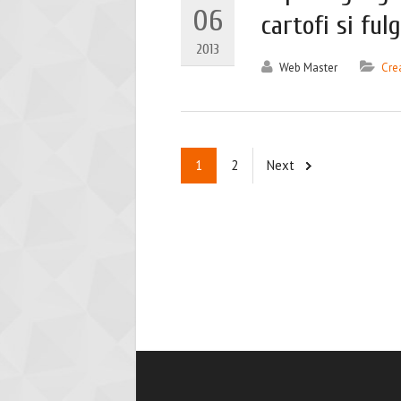
06
cartofi si ful
2013
Web Master
Cre
1
2
Next