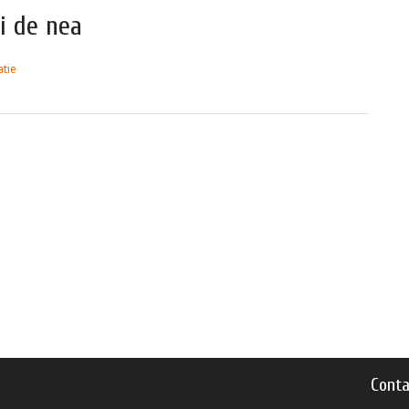
gi de nea
atie
Conta