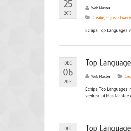
25
Web Master
2013
Creatie
,
Engleza
,
Franc
Echipa Top Languages v
Top Languages
DEC
06
Web Master
Cre
2013
Echipa Top Languages inv
venirea lui Mos Nicolae c
Top Languages
DEC