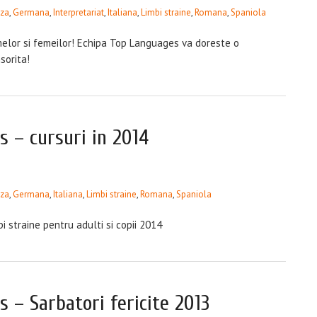
eza
,
Germana
,
Interpretariat
,
Italiana
,
Limbi straine
,
Romana
,
Spaniola
melor si femeilor! Echipa Top Languages va doreste o
sorita!
 – cursuri in 2014
eza
,
Germana
,
Italiana
,
Limbi straine
,
Romana
,
Spaniola
i straine pentru adulti si copii 2014
 – Sarbatori fericite 2013