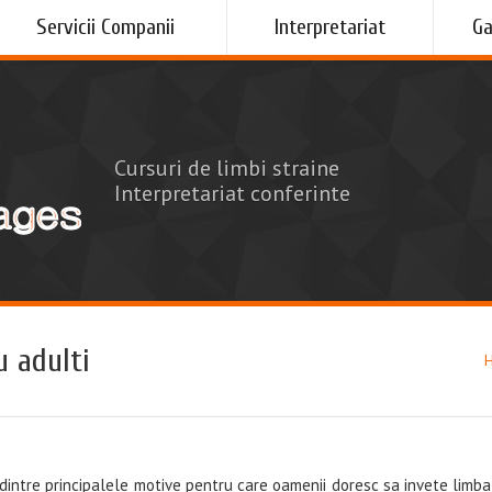
Servicii Companii
Interpretariat
Ga
Cursuri de limbi straine
Interpretariat conferinte
 adulti
l dintre principalele motive pentru care oamenii doresc sa invete limb