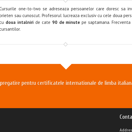
Cursurile one-to-two se adreseaza persoanelor care doresc sa in
prieten sau cunoscut. Profesorul lucreaza exclusiv cu cele doua pe
cu
doua intalniri
de cate
90 de minute
pe saptamana. Frecventa in
cursantilor.
regatire pentru certificatele internationale de limba italian
Conta
Addres