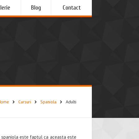
lerie
Blog
Contact
Home
Cursuri
Spaniola
Adulti
a spaniola este faptul ca aceasta este