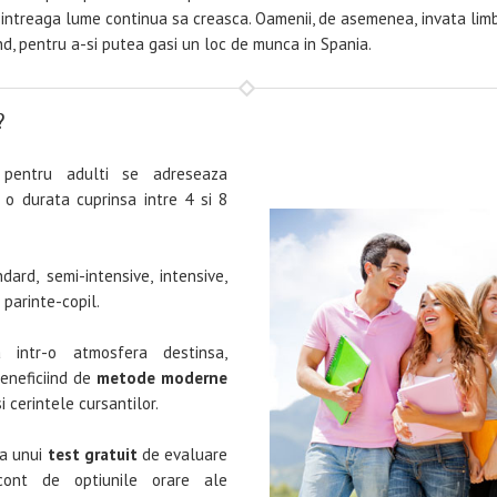
n intreaga lume continua sa creasca. Oamenii, de asemenea, invata limb
rand, pentru a-si putea gasi un loc de munca in Spania.
?
 pentru adulti se adreseaza
 o durata cuprinsa intre 4 si 8
dard, semi-intensive, intensive,
parinte-copil.
 intr-o atmosfera destinsa,
beneficiind de
metode moderne
 cerintele cursantilor.
ma unui
test gratuit
de evaluare
 cont de optiunile orare ale