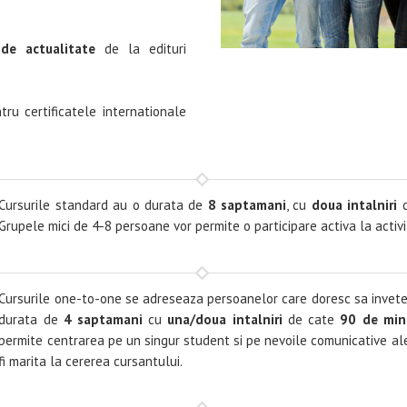
 de actualitate
de la edituri
tru certificatele internationale
Cursurile standard au o durata de
8 saptamani
, cu
doua intalniri
d
Grupele mici de 4-8 persoane vor permite o participare activa la activi
Cursurile one-to-one se adreseaza persoanelor care doresc sa invete o
durata de
4 saptamani
cu
una/doua intalniri
de cate
90 de min
permite centrarea pe un singur student si pe nevoile comunicative ale
fi marita la cererea cursantului.