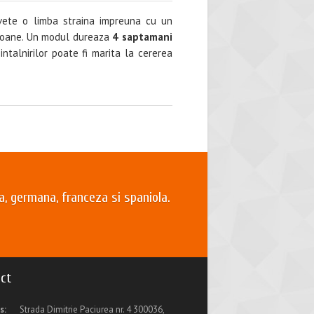
vete o limba straina impreuna cu un
rsoane. Un modul dureaza
4 saptamani
talnirilor poate fi marita la cererea
a, germana, franceza si spaniola.
ct
s:
Strada Dimitrie Paciurea nr. 4 300036,