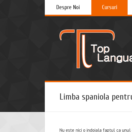
Despre Noi
Cursuri
Limba spaniola pentru
Nu este nici o indoiala faptul ca unu